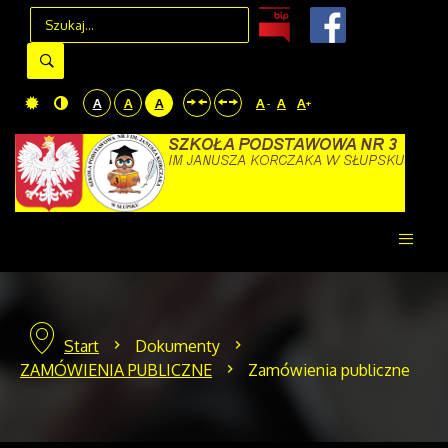
A
A
A
A
A
A
-
+
Start
Dokumenty
ZAMÓWIENIA PUBLICZNE
Zamówienia publiczne